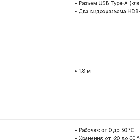
• Разъем USB Type-A (кл
• Два видеоразъема HDB-
• 1,8 м
• Рабочая: от 0 до 50 °C
• Хранения: от -20 до 60 