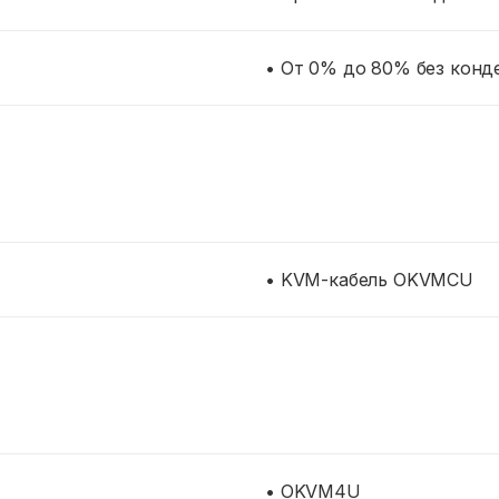
• От 0% до 80% без конд
• KVM-кабель OKVMCU
• OKVM4U