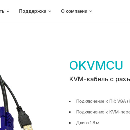
ть
Поддержка
О компании
U
OKVMCU
KVM-кабель с разъ
Подключение к ПК: VGA (
Подключение к KVM-пере
Длина 1,8 м