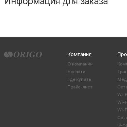
Информация для заказа
Компания
Про
О компании
Ком
Новости
Тран
Где купить
Мед
Прайс-лист
Сет
Wi-
Wi-F
Wi-F
Сет
IP-