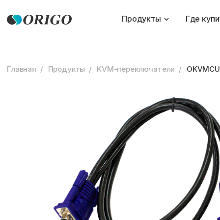
Продукты
Где купи
Главная
Продукты
KVM-переключатели
OKVMC