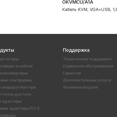
OKVMCU/A1A
Кабель KVM, VGA+USB, 1,
дукты
Поддержка
мутаторы
Техническая поддержка
сиверы и кабели
Сервисное обслуживание
иаконвертеры
Гарантия
евые платформы
Дополнительные услуги
Fi маршрутизаторы
Архивные модели
i точки доступа
i адаптеры
евые адаптеры PCI-E
телефоны