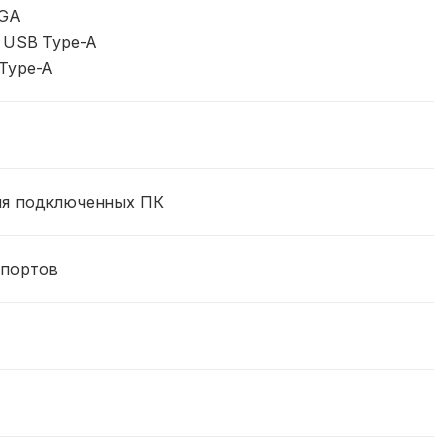
VGA
: USB Type-A
 Type-A
ля подключенных ПК
 портов