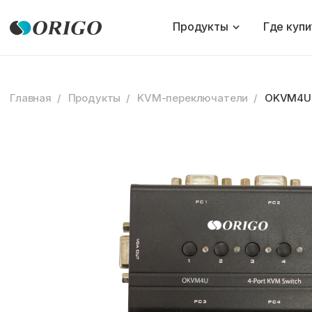
Продукты
Где купи
Главная
Продукты
KVM-переключатели
OKVM4U