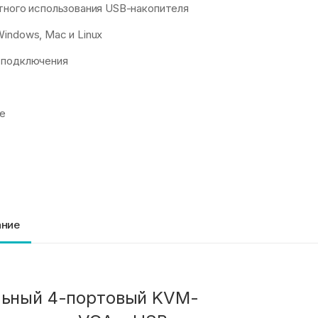
тного использования USB-накопителя
indows, Mac и Linux
 подключения
те
ание
ьный 4-портовый KVM-