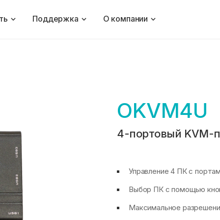
ть
Поддержка
О компании
OKVM4U
4-портовый KVM-п
Управление 4 ПК с порта
Выбор ПК с помощью кноп
Максимальное разрешение