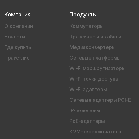
Компания
Продукты
О компании
Коммутаторы
Новости
Трансиверы и кабели
Где купить
Медиаконвертеры
Прайс-лист
Сетевые платформы
Wi-Fi маршрутизаторы
Wi-Fi точки доступа
Wi-Fi адаптеры
Сетевые адаптеры PCI-E
IP-телефоны
PoE-адаптеры
KVM-переключатели