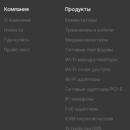
Компания
Продукты
О компании
Коммутаторы
Новости
Трансиверы и кабели
Где купить
Медиаконвертеры
Прайс-лист
Сетевые платформы
Wi-Fi маршрутизаторы
Wi-Fi точки доступа
Wi-Fi адаптеры
Сетевые адаптеры PCI-E
IP-телефоны
PoE-адаптеры
KVM-переключатели
Устройства USB