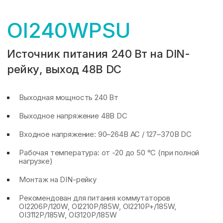
OI240WPSU
Источник питания 240 Вт на DIN-
рейку, выход 48В DC
Выходная мощность 240 Вт
Выходное напряжение 48В DC
Входное напряжение: 90–264В AC / 127–370В DC
Рабочая температура: от -20 до 50 °C (при полной
нагрузке)
Монтаж на DIN-рейку
Рекомендован для питания коммутаторов
OI2206P/120W, OI2210P/185W, OI2210P+/185W,
OI3112P/185W, OI3120P/185W